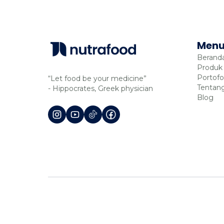
Men
Berand
Produk
Portofo
“Let food be your medicine”
Tentan
- Hippocrates, Greek physician
Blog