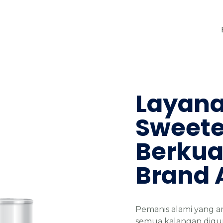
Layana
Sweete
Berkua
Brand 
Pemanis alami yang a
semua kalangan digun