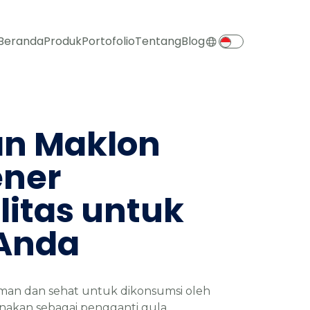
Beranda
Produk
Portofolio
Tentang
Blog
n Maklon
ner
litas untuk
Anda
man dan sehat untuk dikonsumsi oleh
akan sebagai pengganti gula.