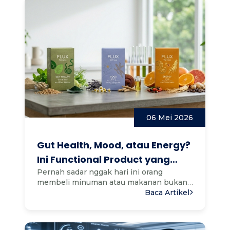
06 Mei 2026
Gut Health, Mood, atau Energy?
Ini Functional Product yang
Paling Dicari di 2026
Pernah sadar nggak hari ini orang
membeli minuman atau makanan bukan
lagi sekadar “enak” atau “kenya...
Baca Artikel