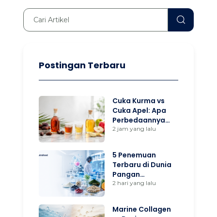
Postingan Terbaru
Cuka Kurma vs
Cuka Apel: Apa
Perbedaannya
dan Mana yang
2 jam yang lalu
Lebih Cocok untuk
Anda?
5 Penemuan
Terbaru di Dunia
Pangan
Fungsional yang
2 hari yang lalu
Wajib Diketahui
Brand Owner
Marine Collagen