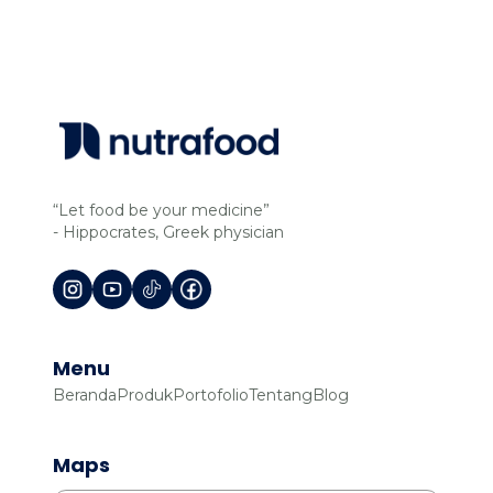
“Let food be your medicine”
- Hippocrates, Greek physician
Menu
Beranda
Produk
Portofolio
Tentang
Blog
Maps