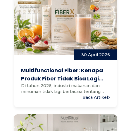
30 April 2026
Multifunctional Fiber: Kenapa
Produk Fiber Tidak Bisa Lagi
Berdiri Sendiri di 2026
Di tahun 2026, industri makanan dan
minuman tidak lagi berbicara tentang
satu fungsi dalam satu prod...
Baca Artikel