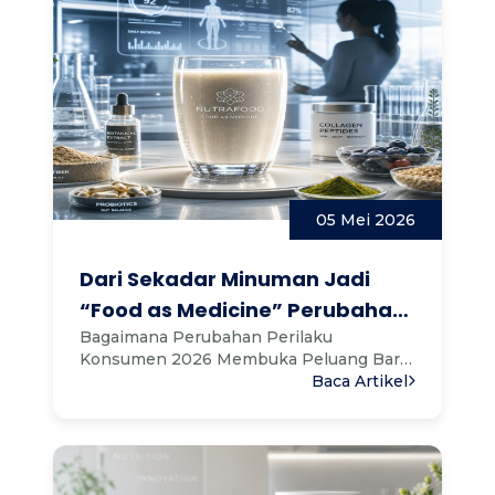
05 Mei 2026
Dari Sekadar Minuman Jadi
“Food as Medicine” Perubahan
Perilaku Konsumen 2026
Bagaimana Perubahan Perilaku
Konsumen 2026 Membuka Peluang Baru
Industri Pangan FungsionalDi 2026, i...
Baca Artikel