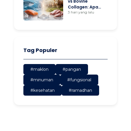
vs Bovine
Collagen: Apa
Bedanya dan
3 hari yang lalu
Mana yang Tepat
untuk Produk
Anda?
Tag Populer
#maklon
#pangan
#minuman
#fungsional
#kesehatan
#ramadhan