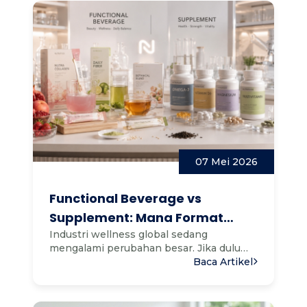
07 Mei 2026
Functional Beverage vs
Supplement: Mana Format
Wellness yang Lebih Diminati
Industri wellness global sedang
mengalami perubahan besar. Jika dulu
Market Saat Ini?
konsumen identik dengan vitamin...
Baca Artikel