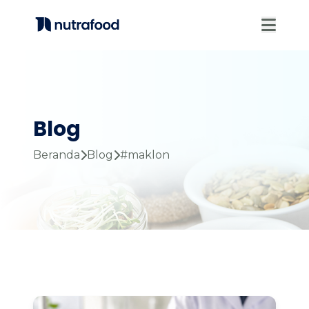
Beranda
Produk
Portofolio
Tentang
Blog
Blog
Beranda
Blog
#maklon