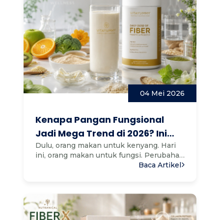
04 Mei 2026
Kenapa Pangan Fungsional
Jadi Mega Trend di 2026? Ini
Insight Market Global
Dulu, orang makan untuk kenyang. Hari
ini, orang makan untuk fungsi. Perubahan
sederhana ini mencerm...
Baca Artikel