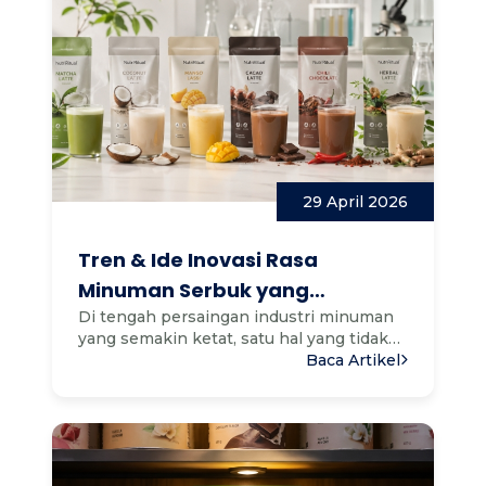
29 April 2026
Tren & Ide Inovasi Rasa
Minuman Serbuk yang
Berpotensi Laris di Pasaran
Di tengah persaingan industri minuman
yang semakin ketat, satu hal yang tidak
pernah berubah: konsum...
Baca Artikel