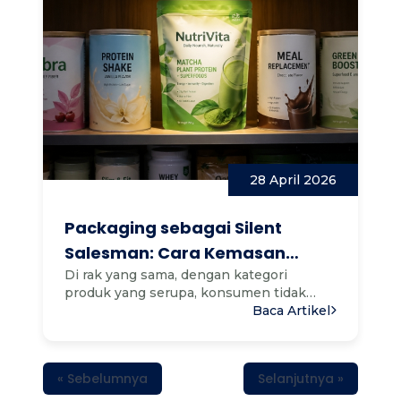
28 April 2026
Packaging sebagai Silent
Salesman: Cara Kemasan
Membantu Produk Anda
Di rak yang sama, dengan kategori
produk yang serupa, konsumen tidak
Menjual Tanpa Promosi
punya waktu untuk membandingkan...
Baca Artikel
Berlebih
« Sebelumnya
Selanjutnya »