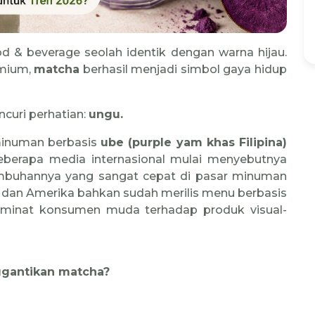
od & beverage seolah identik dengan warna hijau.
emium,
matcha
berhasil menjadi simbol gaya hidup
curi perhatian:
ungu.
minuman berbasis
ube (purple yam khas Filipina)
eberapa media internasional mulai menyebutnya
mbuhannya yang sangat cepat di pasar minuman
s dan Amerika bahkan sudah merilis menu berbasis
a minat konsumen muda terhadap produk visual-
ggantikan matcha?