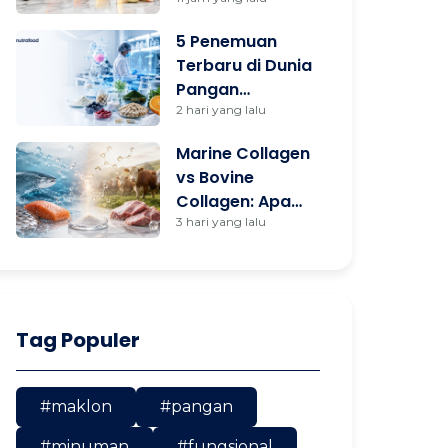
dan Mana yang
Lebih Cocok
5 Penemuan
untuk Anda?
Terbaru di Dunia
Pangan
Fungsional yang
2 hari yang lalu
Wajib Diketahui
Marine Collagen
Brand Owner
vs Bovine
Collagen: Apa
Bedanya dan
3 hari yang lalu
Mana yang
Tepat untuk
Produk Anda?
Tag Populer
#maklon
#pangan
#minuman
#fungsional