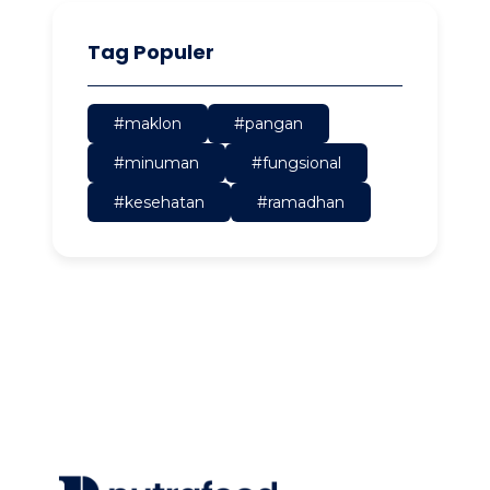
Tag Populer
#maklon
#pangan
#minuman
#fungsional
#kesehatan
#ramadhan