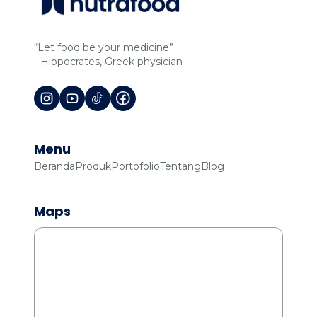
“Let food be your medicine”
- Hippocrates, Greek physician
Menu
Beranda
Produk
Portofolio
Tentang
Blog
Maps