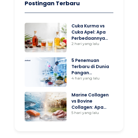
Postingan Terbaru
Cuka Kurma vs
Cuka Apel: Apa
Perbedaannya
dan Mana yang
2 hari yang lalu
Lebih Cocok untuk
Anda?
5 Penemuan
Terbaru di Dunia
Pangan
Fungsional yang
4 hari yang lalu
Wajib Diketahui
Brand Owner
Marine Collagen
vs Bovine
Collagen: Apa
Bedanya dan
5 hari yang lalu
Mana yang Tepat
untuk Produk
Anda?